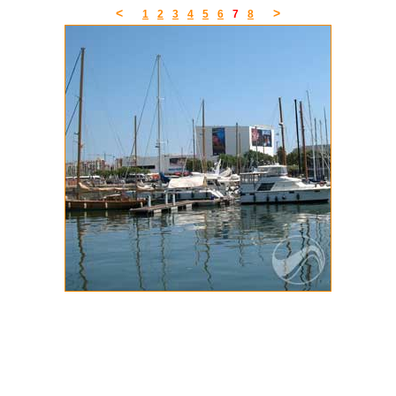
<
>
1
2
3
4
5
6
7
8