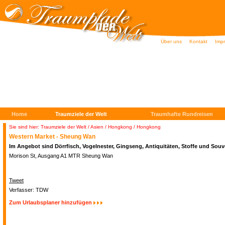
Über uns
Kontakt
Imp
Home
Traumziele der Welt
Traumhafte Rundreisen
Sie sind hier: Traumziele der Welt
/
Asien / Hongkong
/ Hongkong
Western Market - Sheung Wan
Im Angebot sind Dörrfisch, Vogelnester, Gingseng, Antiquitäten, Stoffe und Souv
Morison St, Ausgang A1 MTR Sheung Wan
Tweet
Verfasser: TDW
Zum Urlaubsplaner hinzufügen