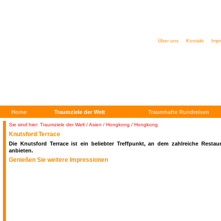
Über uns
Kontakt
Imp
Home
Traumziele der Welt
Traumhafte Rundreisen
Sie sind hier: Traumziele der Welt
/
Asien / Hongkong
/ Hongkong
Knutsford Terrace
Die Knutsford Terrace ist ein beliebter Treffpunkt, an dem zahlreiche Restaur
anbieten.
Genießen Sie weitere Impressionen