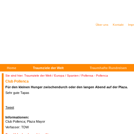
Über uns
Kontakt
Imp
Home
Traumziele der Welt
Traumhafte Rundreisen
Sie sind hier: Traumziele der Welt
/
Europa / Spanien
/ Pollensa - Pollenca
Club Pollenca
Für den kleinen Hunger zwischendurch oder den langen Abend auf der Plaza.
Sehr gute Tapas
Tweet
Informationen:
Club Pollenca; Plaza Mayor
Verfasser: TDW