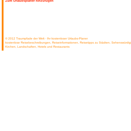
Zum Urlaubsplaner hinzufügen
© 2012 Traumpfade der Welt - Ihr kostenloser Urlaubs-Planer
kostenlose Reisebeschreibungen, Reiseinformationen, Reisetipps zu Städten, Sehenswürdig
Kirchen, Landschaften, Hotels und Restaurants