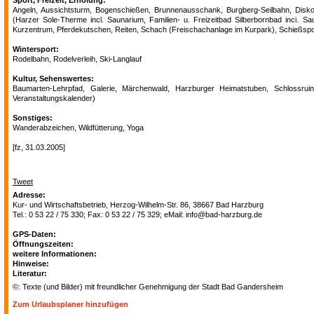
Sport, Freizeit, Erholung:
Angeln, Aussichtsturm, Bogenschießen, Brunnenausschank, Burgberg-Seilbahn, Diskothe
(Harzer Sole-Therme incl. Saunarium, Familien- u. Freizeitbad Silberbornbad inci. Sau
Kurzentrum, Pferdekutschen, Reiten, Schach (Freischachanlage im Kurpark), Schießspor
Wintersport:
Rodelbahn, Rodelverleih, Ski-Langlauf
Kultur, Sehenswertes:
Baumarten-Lehrpfad, Galerie, Märchenwald, Harzburger Heimatstuben, Schlossruine,
Veranstaltungskalender)
Sonstiges:
Wanderabzeichen, Wildfütterung, Yoga
[fz, 31.03.2005]
Tweet
Adresse:
Kur- und Wirtschaftsbetrieb, Herzog-Wilhelm-Str. 86, 38667 Bad Harzburg
Tel.: 0 53 22 / 75 330; Fax: 0 53 22 / 75 329; eMail: info@bad-harzburg.de
GPS-Daten:
Öffnungszeiten:
weitere Informationen:
Hinweise:
Literatur:
©: Texte (und Bilder) mit freundlicher Genehmigung der Stadt Bad Gandersheim
Zum Urlaubsplaner hinzufügen