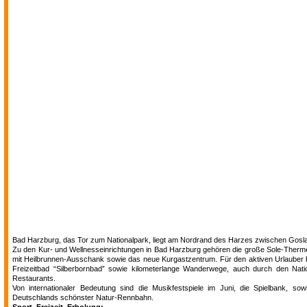
Bad Harzburg, das Tor zum Nationalpark, liegt am Nordrand des Harzes zwischen Gosla
Zu den Kur- und Wellnesseinrichtungen in Bad Harzburg gehören die große Sole-Therme 
mit Heilbrunnen-Ausschank sowie das neue Kurgastzentrum. Für den aktiven Urlauber bi
Freizeitbad “Silberbornbad” sowie kilometerlange Wanderwege, auch durch den Nati
Restaurants.
Von internationaler Bedeutung sind die Musikfestspiele im Juni, die Spielbank, so
Deutschlands schönster Natur-Rennbahn.