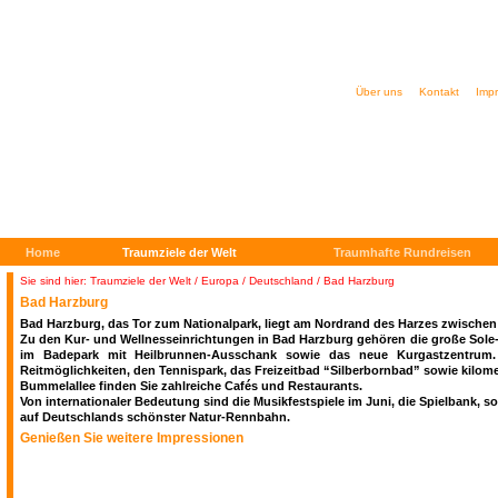
Über uns
Kontakt
Imp
Home
Traumziele der Welt
Traumhafte Rundreisen
Sie sind hier: Traumziele der Welt
/
Europa / Deutschland
/ Bad Harzburg
Bad Harzburg
Bad Harzburg, das Tor zum Nationalpark, liegt am Nordrand des Harzes zwischen
Zu den Kur- und Wellnesseinrichtungen in Bad Harzburg gehören die große Sole-
im Badepark mit Heilbrunnen-Ausschank sowie das neue Kurgastzentrum. 
Reitmöglichkeiten, den Tennispark, das Freizeitbad “Silberbornbad” sowie kilo
Bummelallee finden Sie zahlreiche Cafés und Restaurants.
Von internationaler Bedeutung sind die Musikfestspiele im Juni, die Spielbank, 
auf Deutschlands schönster Natur-Rennbahn.
Genießen Sie weitere Impressionen