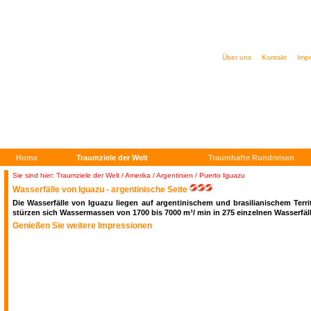
Über uns
Kontakt
Imp
Home
Traumziele der Welt
Traumhafte Rundreisen
Sie sind hier: Traumziele der Welt
/
Amerika / Argentinien
/ Puerto Iguazu
Wasserfälle von Iguazu - argentinische Seite
Die Wasserfälle von Iguazu liegen auf argentinischem und brasilianischem Ter
stürzen sich Wassermassen von 1700 bis 7000 m³/ min in 275 einzelnen Wasserfälle
Genießen Sie weitere Impressionen