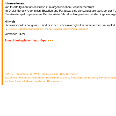
Informationen:
Von Puerto Iguazu fahren Busse zum argentinischen Besucherzentrum.
Im Dreiländereck Argentinien, Brasilien und Paraguay sind die Landesgrenzen, bei der Fa
Einreisestempel zu passieren. Bei der Weiterfahrt durch Argentinien ist allerdings ein arge
Hinweis:
Die Wasserfälle von Iguazu - sind eine der Sehenswürdigkeiten auf unserem Traumpfad
Große Südamerikarundreise - Peru, Bolivien, Argentinien, Brasilien
Verfasser: TDW
Zum Urlaubsplaner hinzufügen
© 2012 Traumpfade der Welt - Ihr kostenloser Urlaubs-Planer
kostenlose Reisebeschreibungen, Reiseinformationen, Reisetipps zu Städten, Sehenswürdig
Kirchen, Landschaften, Hotels und Restaurants