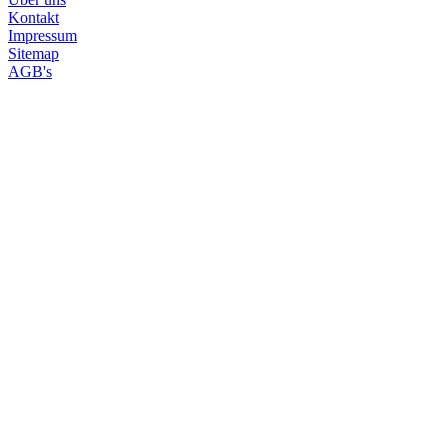
Über uns
Kontakt
Impressum
Sitemap
AGB's
Home
Traumziele der Welt
Traumhafte Ru