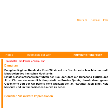
Über uns
Kontakt
Imp
Home
Traumziele der Welt
Traumhafte Rundreisen
Traumhafte Rundreisen
/
Asien / Iran
Damghan
Damghan liegt am Rande der Kavir-Wüste auf der Strecke zwischen Teheran und 
Metropolen des iranischen Hochlands.
Einige Geschichtsschreiber führen den Bau der Stadt auf Huschang zurück, dem
Jh. n. Chr. war sie vermutlich Hauptstadt der Provinz Qumis, obwohl deren genaue
Geschichte zog der Ort bereits viele Archäologen an, darunter auch Ernst Her
Museum und im französischen Louvre zu sehen
Genießen Sie weitere Impressionen