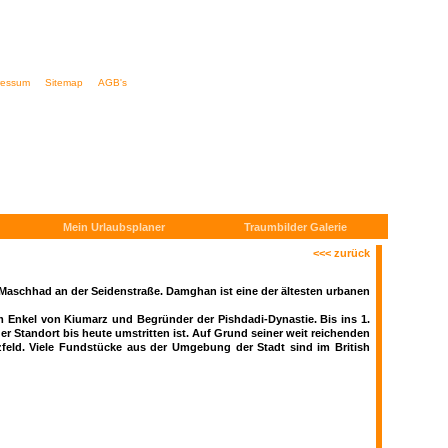
ressum
Sitemap
AGB's
Mein Urlaubsplaner
Traumbilder Galerie
<<< zurück
Maschhad an der Seidenstraße. Damghan ist eine der ältesten urbanen
 Enkel von Kiumarz und Begründer der Pishdadi-Dynastie. Bis ins 1.
r Standort bis heute umstritten ist. Auf Grund seiner weit reichenden
zfeld. Viele Fundstücke aus der Umgebung der Stadt sind im British