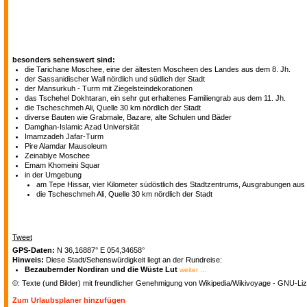
besonders sehenswert sind:
die Tarichane Moschee, eine der ältesten Moscheen des Landes aus dem 8. Jh.
der Sassanidischer Wall nördlich und südlich der Stadt
der Mansurkuh - Turm mit Ziegelsteindekorationen
das Tschehel Dokhtaran, ein sehr gut erhaltenes Familiengrab aus dem 11. Jh.
die Tscheschmeh Ali, Quelle 30 km nördlich der Stadt
diverse Bauten wie Grabmale, Bazare, alte Schulen und Bäder
Damghan-Islamic Azad Universität
Imamzadeh Jafar-Turm
Pire Alamdar Mausoleum
Zeinabiye Moschee
Emam Khomeini Squar
in der Umgebung
am Tepe Hissar, vier Kilometer südöstlich des Stadtzentrums, Ausgrabungen aus 
die Tscheschmeh Ali, Quelle 30 km nördlich der Stadt
Tweet
GPS-Daten:
N 36,16887° E 054,34658°
Hinweis:
Diese Stadt/Sehenswürdigkeit liegt an der Rundreise:
Bezaubernder Nordiran und die Wüste Lut
weiter …
©: Texte (und Bilder) mit freundlicher Genehmigung von Wikipedia/Wikivoyage - GNU-Liz
Zum Urlaubsplaner hinzufügen