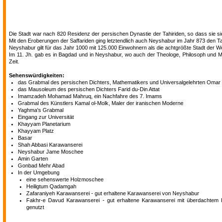
Die Stadt war nach 820 Residenz der persischen Dynastie der Tahiriden, so dass sie s
Mit den Eroberungen der Saffariden ging letztendlich auch Neyshabur im Jahr 873 den Ta
Neyshabur gilt für das Jahr 1000 mit 125.000 Einwohnern als die achtgrößte Stadt der W
Im 11. Jh. gab es in Bagdad und in Neyshabur, wo auch der Theologe, Philosoph und Myst
Zeit.
Sehenswürdigkeiten:
das Grabmal des persischen Dichters, Mathematikers und Universalgelehrten Oma
das Mausoleum des persischen Dichters Farid du-Din Attat
Imamzadeh Mohamad Mahruq, ein Nachfahre des 7. Imams
Grabmal des Künstlers Kamal ol-Molk, Maler der iranischen Moderne
Yaghma's Grabmal
Eingang zur Universität
Khayyam Planetarium
Khayyam Platz
Basar
Shah Abbasi Karawanserei
Neyshabur Jame Moschee
Amin Garten
Gonbad Mehr Abad
In der Umgebung
eine sehenswerte Holzmoschee
Heiligtum Qadamgah
Zafaraniyeh Karawanserei - gut erhaltene Karawanserei von Neyshabur
Fakhr-e Davud Karawanserei - gut erhaltene Karawanserei mit überdachtem I
genutzt