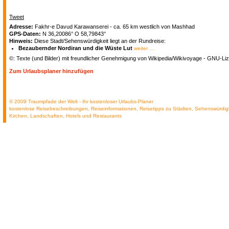
Tweet
Adresse:
Fakhr-e Davud Karawanserei - ca. 65 km westlich von Mashhad
GPS-Daten:
N 36,20086° O 58,79843°
Hinweis:
Diese Stadt/Sehenswürdigkeit liegt an der Rundreise:
Bezaubernder Nordiran und die Wüste Lut
weiter …
©: Texte (und Bilder) mit freundlicher Genehmigung von Wikipedia/Wikivoyage - GNU-Liz
Zum Urlaubsplaner hinzufügen
© 2009 Traumpfade der Welt - Ihr kostenloser Urlaubs-Planer
kostenlose Reisebeschreibungen, Reiseinformationen, Reisetipps zu Städten, Sehenswürdig
Kirchen, Landschaften, Hotels und Restaurants