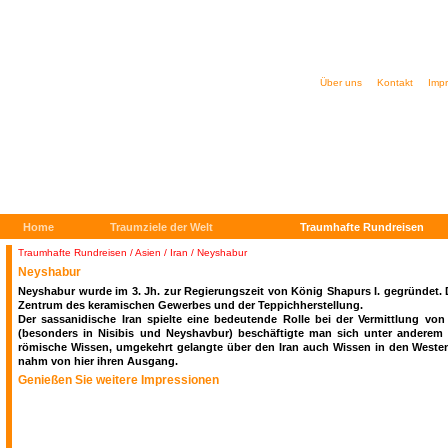
Über uns
Kontakt
Imp
Home
Traumziele der Welt
Traumhafte Rundreisen
Traumhafte Rundreisen
/
Asien / Iran / Neyshabur
Neyshabur
Neyshabur wurde im 3. Jh. zur Regierungszeit von König Shapurs I. gegründet. Du
Zentrum des keramischen Gewerbes und der Teppichherstellung.
Der sassanidische Iran spielte eine bedeutende Rolle bei der Vermittlung 
(besonders in Nisibis und Neyshavbur) beschäftigte man sich unter anderem m
römische Wissen, umgekehrt gelangte über den Iran auch Wissen in den Westen.
nahm von hier ihren Ausgang.
Genießen Sie weitere Impressionen