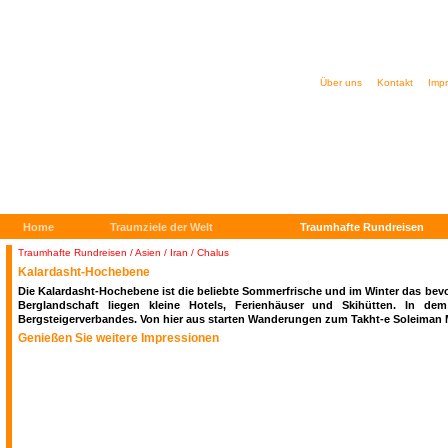
Über uns
Kontakt
Imp
Home
Traumziele der Welt
Traumhafte Rundreisen
Traumhafte Rundreisen
/
Asien / Iran / Chalus
Kalardasht-Hochebene
Die Kalardasht-Hochebene ist die beliebte Sommerfrische und im Winter das bevor
Berglandschaft liegen kleine Hotels, Ferienhäuser und Skihütten. In d
Bergsteigerverbandes. Von hier aus starten Wanderungen zum Takht-e Soleiman 
Genießen Sie weitere Impressionen