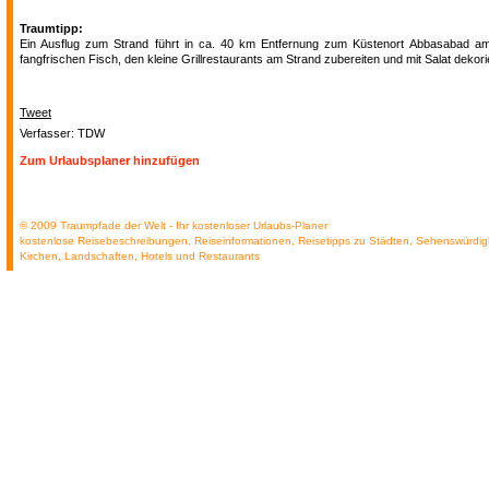
Traumtipp:
Ein Ausflug zum Strand führt in ca. 40 km Entfernung zum Küstenort Abbasabad am
fangfrischen Fisch, den kleine Grillrestaurants am Strand zubereiten und mit Salat dekorie
Tweet
Verfasser: TDW
Zum Urlaubsplaner hinzufügen
© 2009 Traumpfade der Welt - Ihr kostenloser Urlaubs-Planer
kostenlose Reisebeschreibungen, Reiseinformationen, Reisetipps zu Städten, Sehenswürdig
Kirchen, Landschaften, Hotels und Restaurants