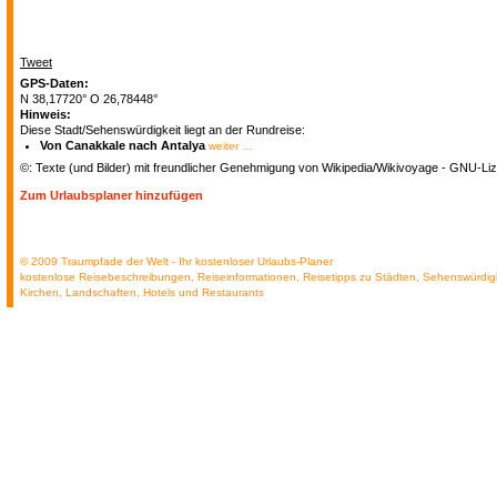
Tweet
GPS-Daten:
N 38,17720° O 26,78448°
Hinweis:
Diese Stadt/Sehenswürdigkeit liegt an der Rundreise:
Von Canakkale nach Antalya
weiter …
©: Texte (und Bilder) mit freundlicher Genehmigung von Wikipedia/Wikivoyage - GNU-Liz
Zum Urlaubsplaner hinzufügen
© 2009 Traumpfade der Welt - Ihr kostenloser Urlaubs-Planer
kostenlose Reisebeschreibungen, Reiseinformationen, Reisetipps zu Städten, Sehenswürdig
Kirchen, Landschaften, Hotels und Restaurants