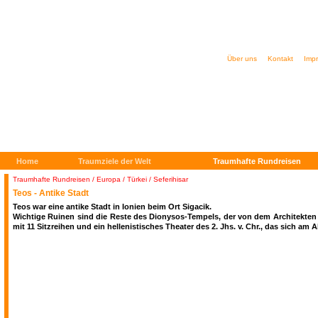
Über uns
Kontakt
Imp
Home
Traumziele der Welt
Traumhafte Rundreisen
Traumhafte Rundreisen
/
Europa / Türkei / Seferihisar
Teos - Antike Stadt
Teos war eine antike Stadt in Ionien beim Ort Sigacik.
Wichtige Ruinen sind die Reste des Dionysos-Tempels, der von dem Architekten
mit 11 Sitzreihen und ein hellenistisches Theater des 2. Jhs. v. Chr., das sich a