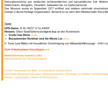
Dekorationsstücke aus medischer, achämenidischer und sassanidischer Zeit. Weiter
Seldschuken, Mongolen, Timuriden, Safawiden bis zur Kadscharenzeit.
Das Museum wurde im September 1977 eröffnet und seitdem mehrmals umstrukturiert u
(Iranian Cultural Heritage Organization). Benannt ist es nach dem Miniaturmaler Reza Ab
Tweet
GPS-Daten:
N 35,74072° O 51,44659°
Hinweis:
Diese Stadt/Sehenswürdigkeit liegt an den Rundreisen:
Große Iran-Reise
weiter …
Bezaubernder Nordiran und die Wüste Lut
weiter …
©: Texte (und Bilder) mit freundlicher Genehmigung von Wikipedia/Wikivoyage - GNU-Liz
Zum Urlaubsplaner hinzufügen
Weiterführende externe Links:
Internetadresse der Sehenswürdigkeit
© 2009 Traumpfade der Welt - Ihr kostenloser Urlaubs-Planer
kostenlose Reisebeschreibungen, Reiseinformationen, Reisetipps zu Städten, Sehenswürdig
Kirchen, Landschaften, Hotels und Restaurants